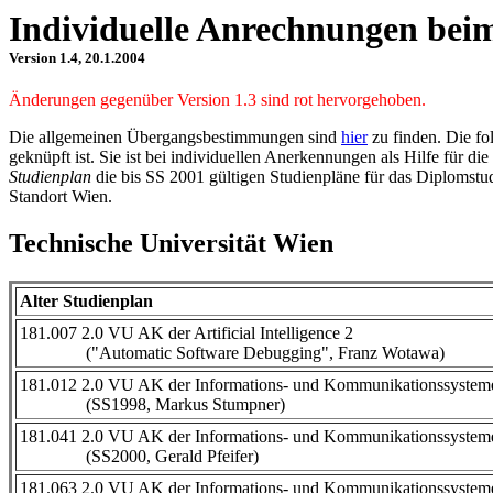
Individuelle Anrechnungen beim
Version 1.4, 20.1.2004
Änderungen gegenüber Version 1.3 sind rot hervorgehoben.
Die allgemeinen Übergangsbestimmungen sind
hier
zu finden. Die fo
geknüpft ist. Sie ist bei individuellen Anerkennungen als Hilfe für 
Studienplan
die bis SS 2001 gültigen Studienpläne für das Diplomstu
Standort Wien.
Technische Universität Wien
Alter Studienplan
181.007 2.0 VU AK der Artificial Intelligence 2
("Automatic Software Debugging", Franz Wotawa)
181.012 2.0 VU AK der Informations- und Kommunikationssystem
(SS1998, Markus Stumpner)
181.041 2.0 VU AK der Informations- und Kommunikationssystem
(SS2000, Gerald Pfeifer)
181.063 2.0 VU AK der Informations- und Kommunikationssystem