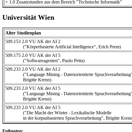
+ 1.0 Zusatzstunden aus dem Bereich "Technische Informatik"
Universität Wien
Alter Studienplan
509.153 2.0 VU AK der AI 2
("Körperbasierte Artificial Intelligence", Erich Prem)
509.175 2.0 VU AK der AI 5
("Softwareagenten", Paolo Petta)
509.233 2.0 VU AK der AI 2
("Language Mining - Datenorientierte Sprachverarbeitung"
Brigitte Krenn)
509.233 2.0 VU AK der AI 5
("Language Mining - Datenorientierte Sprachverarbeitung"
Brigitte Krenn)
509.233 2.0 VU AK der AI 5
("Die Macht der Wörter - Lexikalische Modelle
in der korpusbasierten Sprachverarbeitung", Brigitte Krenn
Fußnoten: