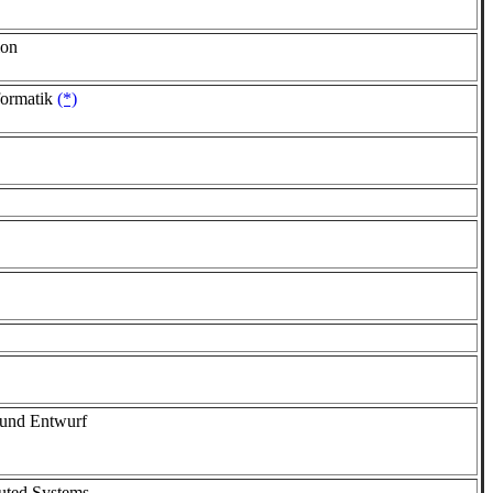
ion
formatik
(*)
 und Entwurf
uted Systems